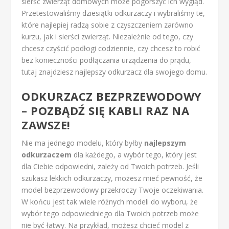
sierść zwierząt domowych może pogorszyć ich wygląd.
Przetestowaliśmy dziesiątki odkurzaczy i wybraliśmy te,
które najlepiej radzą sobie z czyszczeniem zarówno
kurzu, jak i sierści zwierząt. Niezależnie od tego, czy
chcesz czyścić podłogi codziennie, czy chcesz to robić
bez konieczności podłączania urządzenia do prądu,
tutaj znajdziesz najlepszy odkurzacz dla swojego domu.
ODKURZACZ BEZPRZEWODOWY
– POZBĄDŹ SIĘ KABLI RAZ NA
ZAWSZE!
Nie ma jednego modelu, który byłby
najlepszym
odkurzaczem
dla każdego, a wybór tego, który jest
dla Ciebie odpowiedni, zależy od Twoich potrzeb. Jeśli
szukasz lekkich odkurzaczy, możesz mieć pewność, że
model bezprzewodowy przekroczy Twoje oczekiwania.
W końcu jest tak wiele różnych modeli do wyboru, że
wybór tego odpowiedniego dla Twoich potrzeb może
nie być łatwy. Na przykład, możesz chcieć model z