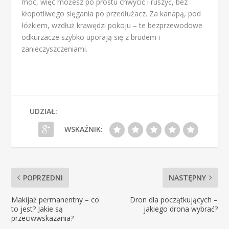
moc, więc możesz po prostu chwycić i ruszyć, bez
kłopotliwego sięgania po przedłużacz. Za kanapą, pod
łóżkiem, wzdłuż krawędzi pokoju – te bezprzewodowe
odkurzacze szybko uporają się z brudem i
zanieczyszczeniami.
UDZIAŁ:
WSKAŹNIK:
POPRZEDNI
NASTĘPNY
Makijaż permanentny – co
Dron dla początkujących –
to jest? Jakie są
jakiego drona wybrać?
przeciwwskazania?