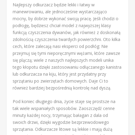
Najlepszy odkurzacz będzie lekki i łatwy w
manewrowaniu, ale jednocześnie wystarczająco
mocny, by dobrze wykonać swoją pracę. Jeśli chodzi o
podłogę, będziesz chciał model z najwyższej klasy
funkcją czyszczenia dywanów, jak również z doskonałą
zdolnością czyszczenia twardych powierzchni. Oto kilka
cech, które zalecają nasi eksperci od podłóg: Nie
przejmuj się tymi nieporęcznymi wężami, które zawsze
się plączą; wiele z naszych najlepszych modeli unika
tego kłopotu dzięki zastosowaniu odłączanego kanistra
lub odkurzacza na kiju, który jest przydatny przy
sprzątaniu po zwierzętach domowych. Daje Ci to
również bardziej bezpośrednią kontrolę nad dyszą.
Pod koniec długiego dnia, życie staje się prostsze na
tak wiele wspaniałych sposobów. Zaoszczędź cenne
minuty każdej nocy, trzymając bałagan z dala od
swoich drzwi, dzięki wygodzie bezprzewodowego
sprzątania. Odkurzacze litowe są lekkie i mają dużą